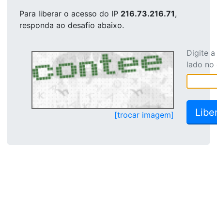
Para liberar o acesso
do IP
216.73.216.71
,
responda ao desafio abaixo.
Digite 
lado no
[trocar imagem]