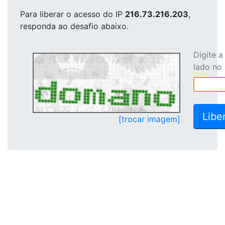
Para liberar o acesso
do IP
216.73.216.203
,
responda ao desafio abaixo.
Digite 
lado no
[trocar imagem]